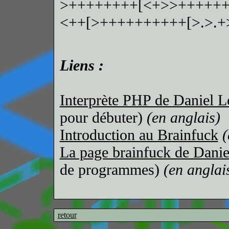
>++++++++[<+>>++++++
<++[>++++++++++[>.>.+>.
Liens :
Interprète PHP de Daniel L
pour débuter)
(en anglais)
Introduction au Brainfuck
(
La page brainfuck de Danie
de programmes)
(en anglai
retour