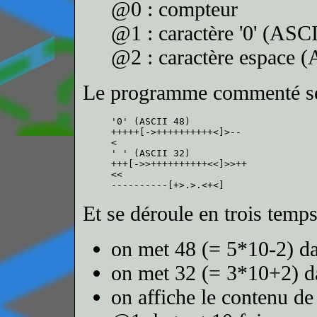
@0 : compteur
@1 : caractère '0' (ASCI
@2 : caractère espace (
Le programme commenté se 
'0' (ASCII 48)

+++++[->++++++++++<]>--

<

' ' (ASCII 32)

+++[->>++++++++++<<]>>++

<<

Et se déroule en trois temps
on met 48 (= 5*10-2) 
on met 32 (= 3*10+2) 
on affiche le contenu d