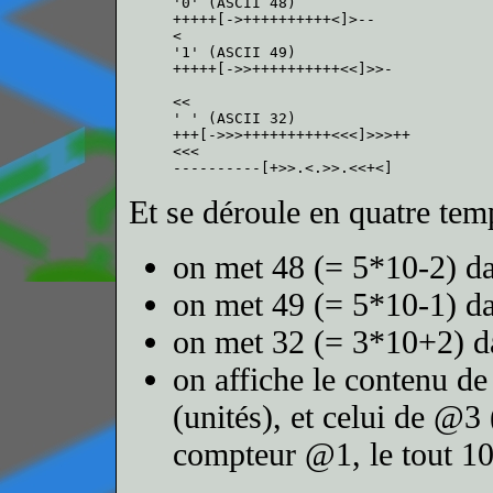
'0' (ASCII 48)

+++++[->++++++++++<]>--

<

'1' (ASCII 49)

+++++[->>++++++++++<<]>>-

<<

' ' (ASCII 32)

+++[->>>++++++++++<<<]>>>++

<<<

Et se déroule en quatre tem
on met 48 (= 5*10-2) 
on met 49 (= 5*10-1) 
on met 32 (= 3*10+2) 
on affiche le contenu d
(unités), et celui de @3
compteur @1, le tout 10