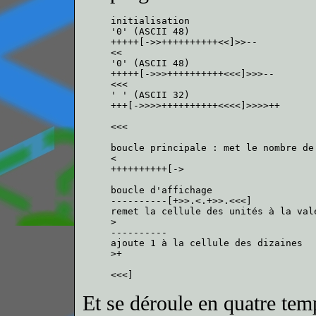
initialisation

'0' (ASCII 48)

+++++[->>++++++++++<<]>>--

<<

'0' (ASCII 48)

+++++[->>>++++++++++<<<]>>>--

<<<

' ' (ASCII 32)

+++[->>>>++++++++++<<<<]>>>>++

<<<

boucle principale : met le nombre de 
<

++++++++++[->

boucle d'affichage

----------[+>>.<.+>>.<<<]

remet la cellule des unités à la vale
>

----------

ajoute 1 à la cellule des dizaines

>+

Et se déroule en quatre tem