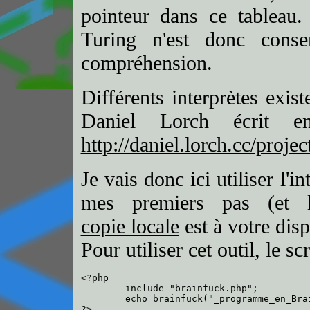
pointeur dans ce tableau
Turing n'est donc cons
compréhension.
Différents interprètes exis
Daniel Lorch écrit e
http://daniel.lorch.cc/projec
Je vais donc ici utiliser l'
mes premiers pas (et l
copie locale
est à votre disp
Pour utiliser cet outil, le s
<?php

	include "brainfuck.php";

	echo brainfuck("_programme_en_Brainfuck_");
